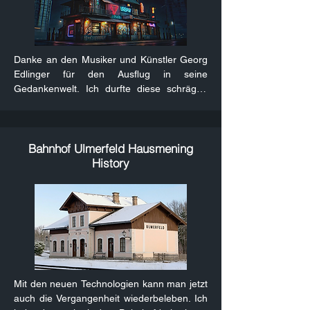
beliebigem KI-Content geflutet wird. Doch 
ein echtes Konzept filmisch umzusetzen, ist 
auch mit den neuen Möglichkeiten noch 
harte Arbeit.
Danke an den Musiker und Künstler Georg 
Edlinger für den Ausflug in seine 
Gedankenwelt. Ich durfte diese schrägen 
Charaktere zu seinem außergewöhnlichen 
Song zum Leben erwecken.

Dank den neuen Möglichkeiten konnte ich 
mich aufgrund der surrealen Ausgangslage 
Bahnhof Ulmerfeld Hausmening
zur Umsetzung der Vision so richtig 
History
austoben.
Mit den neuen Technologien kann man jetzt 
auch die Vergangenheit wiederbeleben. Ich 