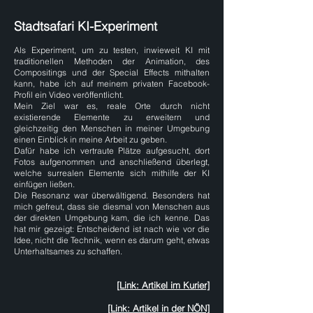
Stadtsafari KI-Experiment
Als Experiment, um zu testen, inwieweit KI mit
traditionellen Methoden der Animation, des
Compositings und der Special Effects mithalten
kann, habe ich auf meinem privaten Facebook-
Profil ein Video veröffentlicht.
Mein Ziel war es, reale Orte durch nicht
existierende Elemente zu erweitern und
gleichzeitig den Menschen in meiner Umgebung
einen Einblick in meine Arbeit zu geben.
Dafür habe ich vertraute Plätze aufgesucht, dort
Fotos aufgenommen und anschließend überlegt,
welche surrealen Elemente sich mithilfe der KI
einfügen ließen.
Die Resonanz war überwältigend. Besonders hat
mich gefreut, dass sie diesmal von Menschen aus
der direkten Umgebung kam, die ich kenne. Das
hat mir gezeigt: Entscheidend ist nach wie vor die
Idee, nicht die Technik, wenn es darum geht, etwas
Unterhaltsames zu schaffen.
[Link: Artikel im Kurier]
[Link: Artikel in der NÖN]