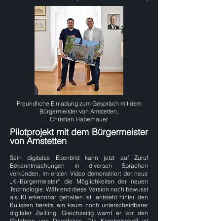
Freundliche Einladung zum Gespräch mit dem
Bürgermeister von Amstetten,
Christian Haberhauer
Pilotprojekt mit dem Bürgermeister
von Amstetten
Sein digitales Ebenbild kann jetzt auf Zuruf
Bekanntmachungen in diversen Sprachen
verkünden. Im ersten Video demonstriert der neue
„KI-Bürgermeister“ die Möglichkeiten der neuen
Technologie. Während diese Version noch bewusst
als KI erkennbar gehalten ist, entsteht hinter den
Kulissen bereits ein kaum noch unterscheidbarer
digitaler Zwilling. Gleichzeitig warnt er vor den
Gefahren von Deepfakes. Die Kernbotschaft ist