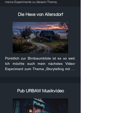
meine Experimente zu diesem Thema.
Die Hexe von Allersdorf
Pünktlich zur Birnbaumblüte ist es so weit. 
Ich möchte euch mein nächstes Video-
Experiment zum Thema „Storytelling mit KI“ 
vorstellen!

Mein Ziel ist, eine zusammenhängende, 
visuell konsistente Geschichte zu erzählen. 
Die kurzen regionalen Sagen sind dafür das 
Pub URBAW Musikvideo
perfekte Testfeld, und so wird auch unser 
reicher Sagenschatz wiederbelebt, statt in 
Vergessenheit zu geraten.

Mir ist bewusst, dass das Netz gerade mit 