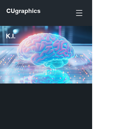
CUgraphics
K.I.