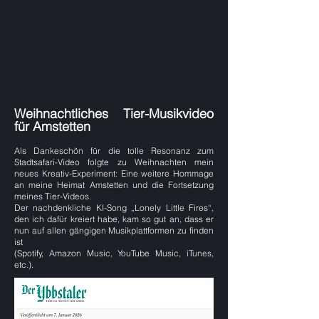
Weihnachtliches Tier-Musikvideo
für Amstetten
Als Dankeschön für die tolle Resonanz zum
Stadtsafari-Video folgte zu Weihnachten mein
neues Kreativ-Experiment: Eine weitere Hommage
an meine Heimat Amstetten und die Fortsetzung
meines Tier-Videos.
Der nachdenkliche KI-Song „Lonely Little Fires“,
den ich dafür kreiert habe, kam so gut an, dass er
nun auf allen gängigen Musikplattformen zu finden
ist
(Spotify, Amazon Music, YouTube Music, iTunes,
etc.).