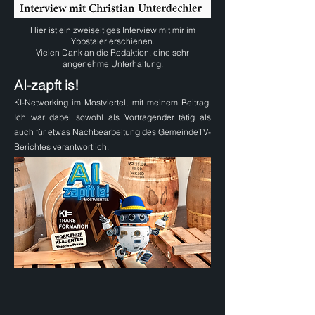
Hier ist ein zweiseitiges Interview mit mir im
Ybbstaler erschienen.
Vielen Dank an die Redaktion, eine sehr
angenehme Unterhaltung.
AI-zapft is!
KI-Networking im Mostviertel, mit meinem Beitrag.
Ich war dabei sowohl als Vortragender tätig als
auch für etwas Nachbearbeitung des GemeindeTV-
Berichtes verantwortlich.