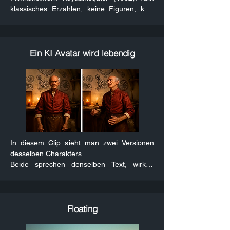
das noch gar nicht her. Warum nicht diese 
klassisches Erzählen, keine Figuren, kein 
Geschichten mit KI zum Leben erwecken? 
Dialog, stattdessen ein audiovisuelles 
Nun kommt die Zeit, wo man alles 
Gedicht, das allein durch Bilder und Musik 
darstellen kann, was man sich vorstellt. Es 
wirkt.

wird nicht mehr lange dauern, bis es 
Die Musik gibt dem Ganzen Rhythmus und 
Ein KI Avatar wird lebendig
möglich ist, ganze Kinofilme selbst zu 
Struktur, die Bilder sprechen für sich, in 
produzieren. Hier ist mein Versuch, mit 
einer Montage, bei der die Bedeutung nicht 
einer kleinen Geschichte zu beginnen.
erklärt, sondern spürbar wird.

Diese Art, mit Bildern zu erzählen, ohne 
wirklich zu erzählen, hat mich nie 
losgelassen.

Und genau so etwas lässt sich heute mit KI-
Clips realisieren, hier mal ein Test.
In diesem Clip sieht man zwei Versionen 
desselben Charakters.

Beide sprechen denselben Text, wirken 
aber völlig unterschiedlich.

Links: Ein generischer KI-Avatar

Rechts: Mein eigener experimenteller 
Floating
Avatar Workflow
