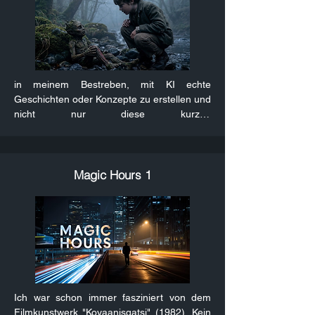
hört, habe ich mit KI generiert, angepasst 
Fotograf die Vergangenheit bewahrt.
und geformt.

Während die Kinder im Buch in einer 
Traumwelt Zuflucht suchen, nutzen wir KI, 
wie wir es schon früher mit Büchern und 
Filmen gemacht haben,um Träume sichtbar 
in meinem Bestreben, mit KI echte 
zu machen. Doch wir müssen sie als 
Geschichten oder Konzepte zu erstellen und 
Inspiration nutzen, um die echte Welt für die 
nicht nur diese kurzen 
nächste Generation lebenswert zu machen. 
unzusammenhängenden Clips, mit denen 
Denn das Wichtigste, das wir der nächsten 
man heutzutage überschwemmt wird, habe 
Generation mitgeben können, sind nicht 
ich lange überlegt, was ich experimentell als 
vorwiegend Technologien, sondern 
Nächstes angehen soll.

Magic Hours 1
Gedanken und Träume.

Wir haben doch tolle Traditionen und 
Wir haben nämlich aufgehört zu träumen. 
Geschichten.

Warum eigentlich? Geträumt haben die 
Ich kann mich an viele erinnern, die mir 
Menschen in den schlimmsten Zeiten.
mein Großvater erzählt hat. Geschichten 
aus einer Zeit, wo der Teufel noch hinter 
jeder Ecke saß und Räuber umherzogen. 
Das können sich viele heute nicht mehr 
vorstellen, die mit einem iPhone in der 
Ich war schon immer fasziniert von dem 
Wiege aufgewachsen sind, aber so lange ist 
Filmkunstwerk "Koyaanisqatsi" (1982). Kein 