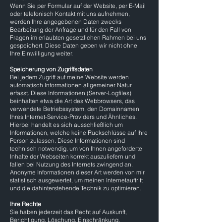
Wenn Sie per Formular auf der Website, per E-Mail
oder telefonisch Kontakt mit uns aufnehmen,
werden Ihre angegebenen Daten zwecks
Bearbeitung der Anfrage und für den Fall von
Fragen im erlaubten gesetzlichen Rahmen bei uns
gespeichert. Diese Daten geben wir nicht ohne
Ihre Einwilligung weiter.
Speicherung von Zugriffsdaten
Bei jedem Zugriff auf meine Website werden
automatisch Informationen allgemeiner Natur
erfasst. Diese Informationen (Server-Logfiles)
beinhalten etwa die Art des Webbrowsers, das
verwendete Betriebssystem, den Domainnamen
Ihres Internet-Service-Providers und Ähnliches.
Hierbei handelt es sich ausschließlich um
Informationen, welche keine Rückschlüsse auf Ihre
Person zulassen. Diese Informationen sind
technisch notwendig, um von Ihnen angeforderte
Inhalte der Webseiten korrekt auszuliefern und
fallen bei Nutzung des Internets zwingend an.
Anonyme Informationen dieser Art werden von mir
statistisch ausgewertet, um meinen Internetauftritt
und die dahinterstehende Technik zu optimieren.
Ihre Rechte
Sie haben jederzeit das Recht auf Auskunft,
Berichtigung, Löschung, Einschränkung,