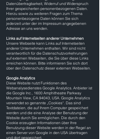
Datenübertragbarkeit, Widerruf und Widerspruch
Ihrer gespeicherten personenbezogenen Daten.
Hierzu sowie zu weiteren Fragen zum Thema
personenbezogene Daten können Sie sich
jederzeit unter der im Impressum angegebenen
Adresse an uns wenden.
Links auf Internetseiten anderer Unternehmen
Unsere Webseite kann Links auf Internetseiten
anderer Unternehmen enthalten. Wir sind nicht
verantwortlich für die Datenschutzvorkehrungen
auf externen Webseiten, die Sie über diese Links
erreichen können. Bitte informieren Sie sich dort
über den Datenschutz dieser externen Webseiten.
Google Analytics
Diese Website nutzt Funktionen des
Webanalysedienstes Google Analytics. Anbieter ist
die Google Inc., 1600 Amphitheatre Parkway
Mountain View, CA 94043, USA. Google Analytics
verwendet so genannte „Cookies“. Das sind
Textdateien, die auf Ihrem Computer gespeichert
werden und die eine Analyse der Benutzung der
Website durch Sie ermöglichen. Die durch den
Cookie erzeugten Informationen über Ihre
Benutzung dieser Website werden in der Regel an
einen Server von Google in den USA übertragen
und dort gespeichert.