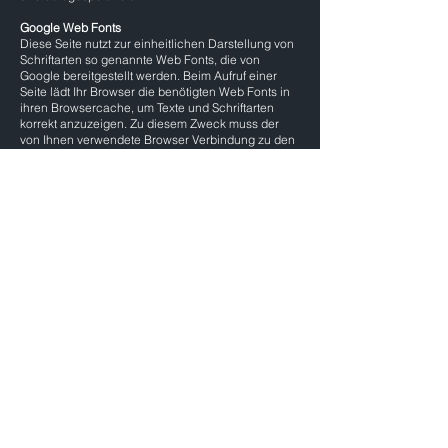
Google Web Fonts
Diese Seite nutzt zur einheitlichen Darstellung von
Schriftarten so genannte Web Fonts, die von
Google bereitgestellt werden. Beim Aufruf einer
Seite lädt Ihr Browser die benötigten Web Fonts in
ihren Browsercache, um Texte und Schriftarten
korrekt anzuzeigen. Zu diesem Zweck muss der
von Ihnen verwendete Browser Verbindung zu den
Servern von Google aufnehmen. Hierdurch erlangt
Google Kenntnis darüber, dass über Ihre IP-
Adresse diese Website aufgerufen wurde. Die
Nutzung von Google WebFonts erfolgt auf
Grundlage von Art. 6 Abs. 1 DSGVO. Der
Webseitenbetreiber hat ein berechtigtes Interesse
an der einheitlichen Darstellung des Schriftbildes
auf seiner Webseite. Sofern eine entsprechende
Einwilligung abgefragt wurde (z. B. eine
Einwilligung zur Speicherung von Cookies), erfolgt
die Verarbeitung ausschließlich auf Grundlage von
Art. 6 Abs. 1 DSGVO; die Einwilligung ist jederzeit
widerrufbar.
Wenn Ihr Browser Web Fonts nicht unterstützt, wird
eine Standardschrift von Ihrem Computer genutzt.
Weitere Informationen zu Google Web Fonts finden
Sie unter:
https://developers.google.com/fonts/faq
und in der
Datenschutzerklärung von Google: