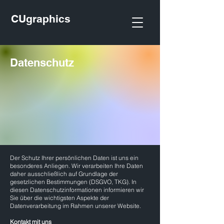
CUgraphics
Datenschutz
Der Schutz Ihrer persönlichen Daten ist uns ein
besonderes Anliegen. Wir verarbeiten Ihre Daten
daher ausschließlich auf Grundlage der
gesetzlichen Bestimmungen (DSGVO, TKG). In
diesen Datenschutzinformationen informieren wir
Sie über die wichtigsten Aspekte der
Datenverarbeitung im Rahmen unserer Website.
Kontakt mit uns